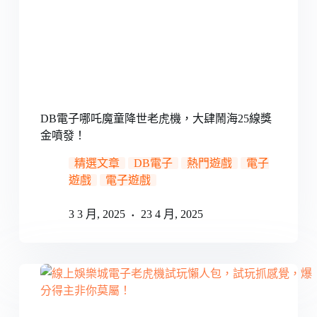
DB電子哪吒魔童降世老虎機，大肆鬧海25線獎
金噴發！
精選文章
DB電子
熱門遊戲
電子
遊戲
電子遊戲
3 3 月, 2025
23 4 月, 2025