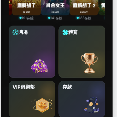
【RSG大過年3】新春主題老虎機《大過年3》
重磅登場!實測結果讓人太意外了!?
RSG電子
熱門遊戲
精選文章
電子
遊戲
電子遊戲
電子遊戲攻略
15 1 月, 2025
25 4 月, 2025