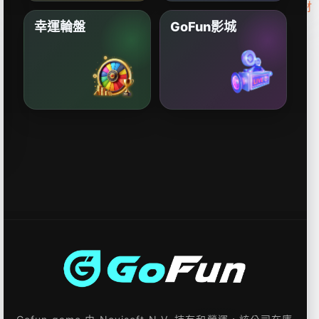
今天九州結束轉移GoFun娛樂領優惠，RSG電子
財神到繼續玩，迎接財富與幸運！