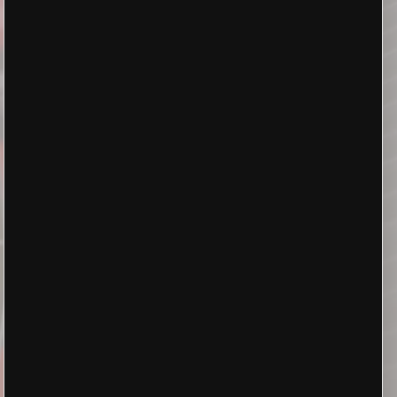
前往觀看
前往觀看
棋牌遊戲攻略
真人視訊攻略
前往觀看
前往觀看