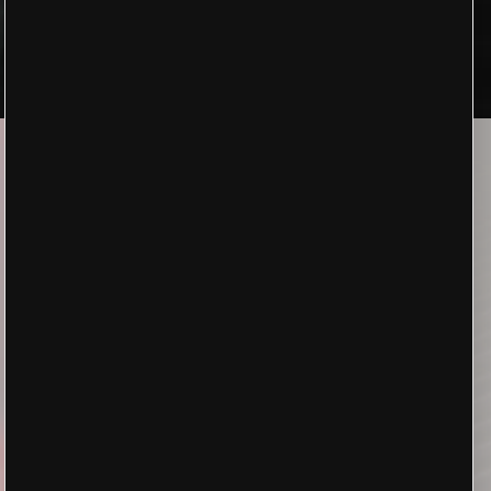
更多熱門遊戲
遊戲攻略
體育賽事分析
電子遊戲攻略