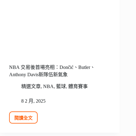
NBA 交易後首場亮相：Dončić、Butler、
Anthony Davis新隊伍新氣象
精選文章
,
NBA
,
籃球
,
體育賽事
8 2 月, 2025
閱讀全文
NBA
交
易