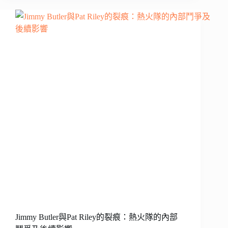
後
首
場
亮
相：
Dončić、
Butler、
Anthony
Davis
新
隊
伍
新
氣
象
Jimmy Butler與Pat Riley的裂痕：熱火隊的內部