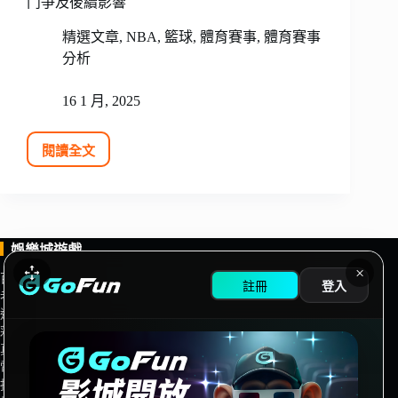
鬥爭及後續影響
精選文章
,
NBA
,
籃球
,
體育賽事
,
體育賽事
分析
16 1 月, 2025
閱讀全文
Jimmy
Butler
與
Pat
Riley
的
娛樂城遊戲
裂
×
百家樂
痕：
老虎機
熱
運彩投注
火
彩票投注
隊
真人視訊
的
電子遊戲
內
捕魚機遊戲
部