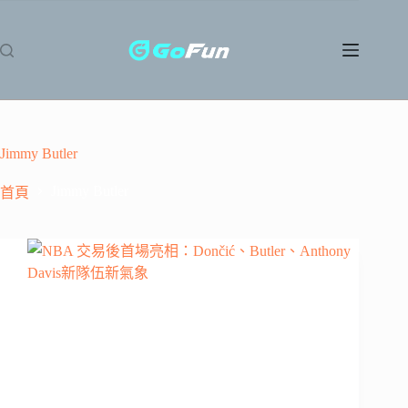
跳
至
主
要
內
容
Jimmy Butler
Jimmy Butler
首頁