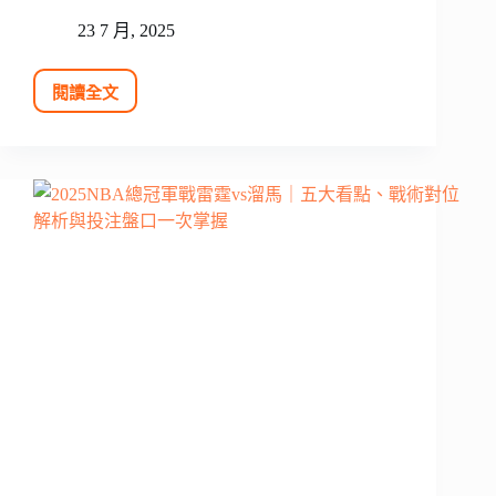
23 7 月, 2025
閱讀全文
Chris
Paul
回
歸
快
艇！
簽
約
一
年
360
萬
重
返
洛
城
助
陣