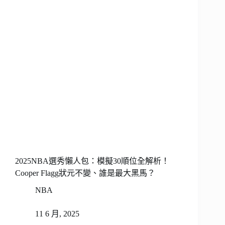
溜
馬
｜
五
大
看
點、
戰
術
對
位
解
析
與
投
2025NBA選秀懶人包：模擬30順位全解析！
注
盤
Cooper Flagg狀元不變、誰是最大黑馬？
口
NBA
一
次
11 6 月, 2025
掌