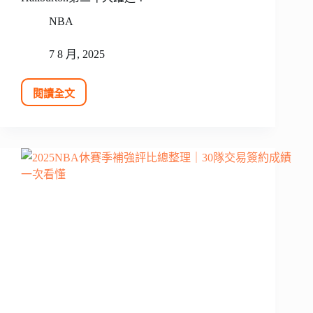
NBA
7 8 月, 2025
閱讀全文
NBA
二
年
級
生
潛
力
榜
Top10！
誰
能
像
SGA、
Haliburton
第