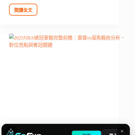
握
閱讀全文
2025NBA
選
秀
懶
人
包：
模
擬
30
順
位
全
解
析！
Cooper
Flagg
狀
元
不
變、
×