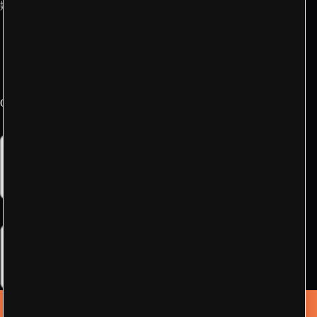
娛樂城常見問題
GoFun娛樂城APP下載