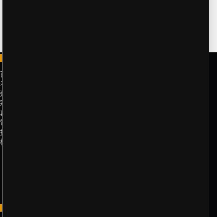
新
分
下一頁
析：
勇
士、
湖
娛樂城遊戲
人、
灰
百家樂
狼
老虎機
競
運彩投注
爭
彩票投注
激
真人視訊
烈，
電子遊戲
金
捕魚機遊戲
塊、
棋牌遊戲
尼
克
發
揮
亮
眼！
娛樂城知識