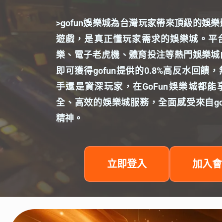
>gofun娛樂城為台灣玩家帶來頂級的娛
遊戲，是真正懂玩家需求的娛樂城。平
樂、電子老虎機、體育投注等熱門娛樂城
即可獲得gofun提供的0.8%高反水回饋
手還是資深玩家，在GoFun娛樂城都
全、高效的娛樂城服務，全面感受來自go
精神。
立即登入
加入