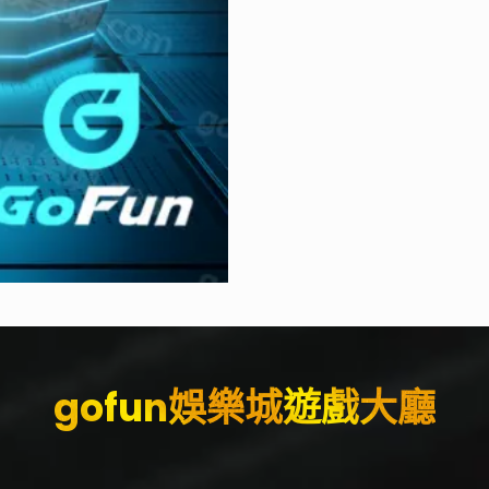
gofun娛樂城
遊戲大廳