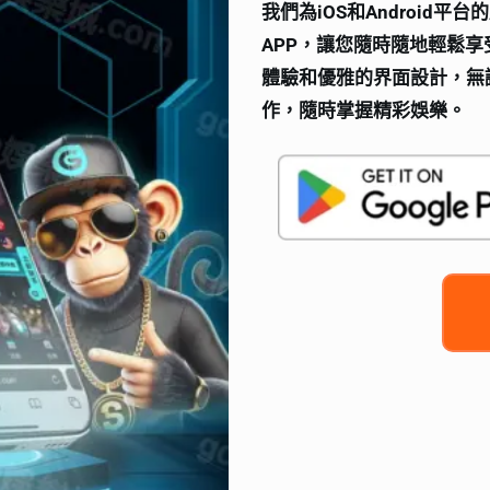
我們為iOS和Android
APP，讓您隨時隨地輕鬆享
體驗和優雅的界面設計，無
作，隨時掌握精彩娛樂。