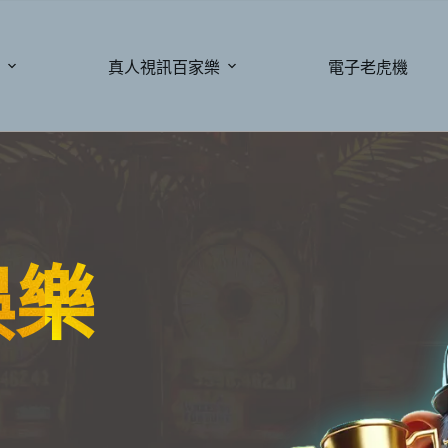
真人視訊百家樂
電子老虎機
娛樂