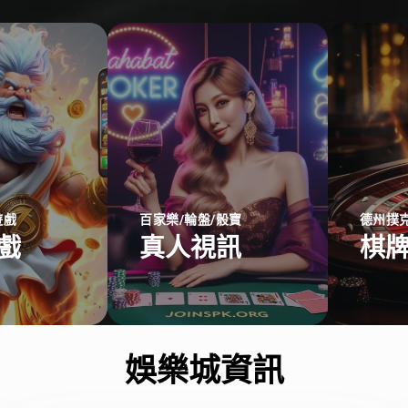
遊戲
百家樂
/
輪盤
/
骰寶
德州撲
戲
真人視訊
棋
娛樂城資訊