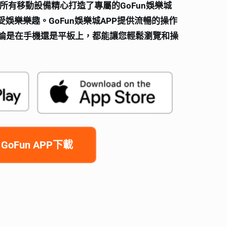
平台的所有移動設備精心打造了專屬的GoFun娛樂城
受娛樂樂趣。GoFun娛樂城APP提供流暢的操作
論是在手機還是平板上，都能讓您輕鬆瀏覽和操
GoFun APP下載