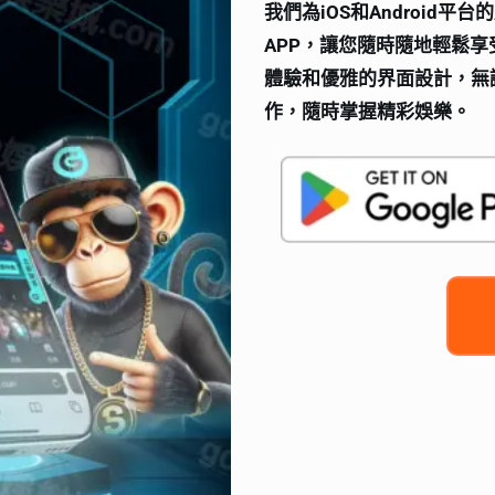
我們為iOS和Android
APP，讓您隨時隨地輕鬆享
體驗和優雅的界面設計，無
作，隨時掌握精彩娛樂。