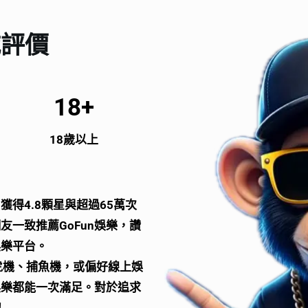
城評價
18+
18歲以上
獲得4.8顆星與超過65萬次
一致推薦GoFun娛樂，讚
娛樂平台。
虎機、捕魚機，或偏好線上娛
娛樂都能一次滿足。對於追求
！