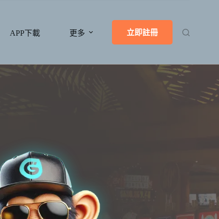
立即註冊
APP下載
更多