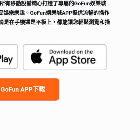
平台的所有移動設備精心打造了專屬的GoFun娛樂城
受娛樂樂趣。GoFun娛樂城APP提供流暢的操作
論是在手機還是平板上，都能讓您輕鬆瀏覽和操
GoFun APP下載