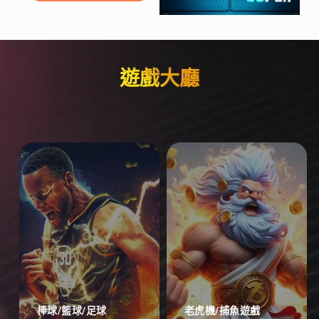
遊戲大廳
棒球
/
籃球
/
足球
老虎機
/
捕魚遊戲