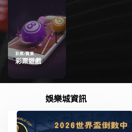
彩票
/
賓果
彩票遊戲
娛樂城資訊