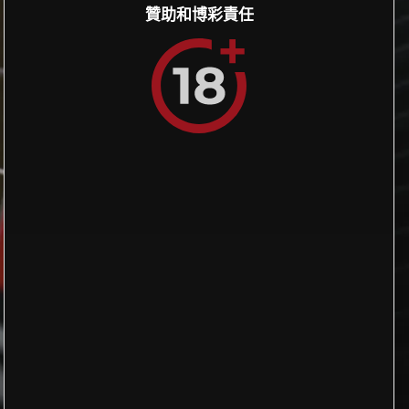
棋牌遊戲攻略
真人視訊攻略
彩票遊戲攻略
娛樂城攻略