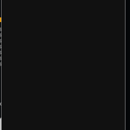
GoFun娛樂城新手教學
娛樂城註冊
娛樂城優惠
娛樂城存款
娛樂城出金
娛樂城APP下載
娛樂城忘記密碼
娛樂城常見問題
GoFun娛樂城APP下載