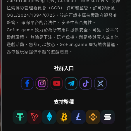
遊戲攻略
體育賽事分析
電子遊戲攻略