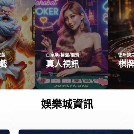
遊戲
百家樂
/
輪盤
/
骰寶
德州撲
戲
真人視訊
棋
娛樂城資訊