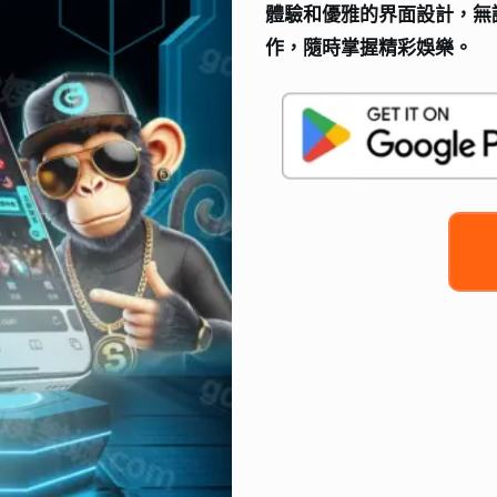
體驗和優雅的界面設計，無
作，隨時掌握精彩娛樂。