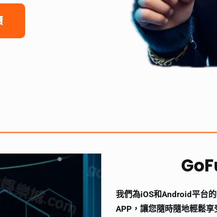
價
GoF
我們為iOS和Android
APP，讓您隨時隨地輕鬆享