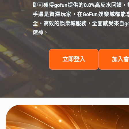
即可獲得gofun提供的0.8%高反水回饋
手還是資深玩家，在GoFun娛樂城都
全、高效的娛樂城服務，全面感受來自go
精神。
立即登入
加入