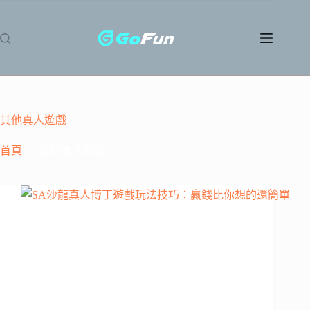
跳
至
主
要
內
容
其他真人遊戲
首頁
其他真人遊戲