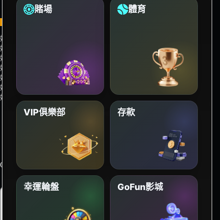
GoFun娛樂城新手教學
娛樂城註冊
娛樂城優惠
娛樂城存款
娛樂城出金
娛樂城APP下載
娛樂城忘記密碼
娛樂城常見問題
GoFun娛樂城APP下載