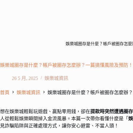
娛樂城圈存是什麼？帳戶被圈存怎麼
娛樂城圈存是什麼？帳戶被圈存怎麼辦？一篇搞懂風險及預防！
26 5 月, 2025
娛樂城資訊
首頁
娛樂城資訊
娛樂城圈存是什麼？帳戶被圈存怎麼辦？
想在娛樂城輕鬆玩遊戲、贏點零用錢，卻在
提款時突然遭遇圈存
人從輕鬆娛樂瞬間掉入金流風暴。本篇一次帶你看懂什麼是「
娛
見詐騙陷阱與正確處理方式，讓你安心避雷、不當人頭！