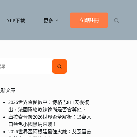
立即註冊
APP下載
更多
找
不
到
符
最新文章
合
條
2026世界盃倒數中：博格巴811天後復
件
出，法國隊總教練德尚是否會等他？
的
庫拉索晉級2026世界盃全解析：15萬人
結
口藍色小國黑馬來襲！
果
2026世界盃阿根廷最強火線：艾瓦雷茲