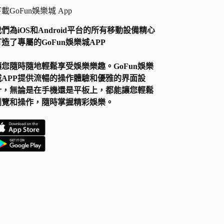
載GoFun娛樂城 App
們為iOS和Android平台的所有移動設備精心
打造了專屬的GoFun娛樂城APP
讓您隨時隨地輕鬆享受娛樂樂趣。GoFun娛樂
城APP提供流暢的操作體驗和優雅的界面設
計，無論是在手機還是平板上，都能讓您輕鬆
瀏覽和操作，隨時掌握精彩娛樂。