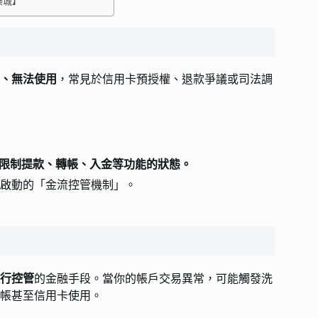
樂城】
、無法使用
，常見於信用卡預授權、退款爭議或司法調
限制提款、轉帳、入金等功能的狀態。
啟動的「金流控管機制」。
行控管
的金融手段。當你的帳戶交易異常，可能觸發洗
帳甚至信用卡使用。