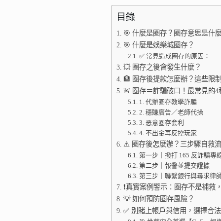
目錄
🎯 什麼是圈存？圈存意思是什
🎯 什麼是娛樂城圈存？
✅ 常見造成圈存的原因：
💥 圈存之後會發生什麼？
🏦 圈存後提款怎麼辦？這些限
🚨 圈存＝詐騙破口！最常見的
1. 代辦圈存教學詐騙
2. 穩賺廣告／老師代操
3. 恶意圈存套利
4. 不出金再反控玩家
⚠️ 圈存後怎麼辦？三步驟自救
第一步｜撥打 165 反詐騙專
第二步｜報警並提交證據
第三步｜聯繫銀行與尋求律
❗真實案例警示：圈存不是補救
💡 如何預防圈存風險？
✅ 別賭上帳戶與信用，選擇合