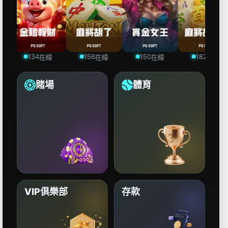
樂
城
出
爐!
五
大
娛
樂
城
推
薦
大
公
開
九州新平台謠言破滅，不要被假「九州新平
台」騙了！
精選文章
,
娛樂城資訊
7 1 月, 2025