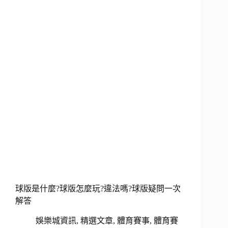
優
惠
1000
送
1000，
新
春
過
年
大
放
送！
球版是什麼?球版怎麼玩?違法嗎?球版疑問一次
解答
娛樂城資訊
,
精選文章
,
體育賽事
,
體育賽