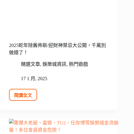
問
一
次
解
答
2025蛇年除舊佈新/迎財神禁忌大公開，千萬別
做錯了！
精選文章
,
娛樂城資訊
,
熱門遊戲
17 1 月, 2025
閱讀全文
2025
蛇
年
除
舊
佈