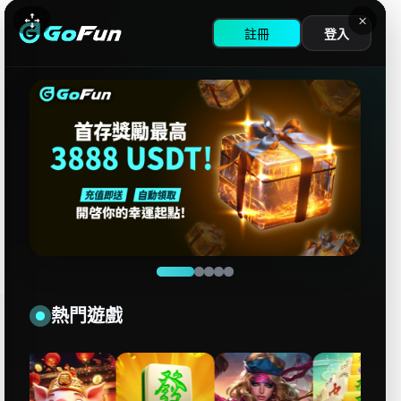
盤！
×
多
位
會
員
娛樂城排行!2025最強娛樂城出爐!五大娛樂城推
資
薦大公開
金
危
娛樂城資訊
,
精選文章
險！
14 1 月, 2025
閱讀全文
娛
樂
城
排
行!2025
最
強
娛