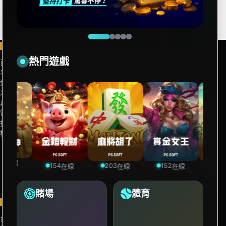
券
中
獎
技
娛樂城遊戲
巧
只
百家樂
能
老虎機
靠
運彩投注
運
彩票投注
氣?
真人視訊
揭
電子遊戲
開
捕魚機遊戲
5
棋牌遊戲
個
內
行
人
才
知
娛樂城知識
道
的
台灣娛樂城是什麼？