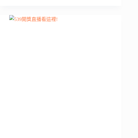
得
威
力
彩
頭
獎
5
億
元！
三
大
生
肖
財
運
爆
發，
成
億
萬
富
翁