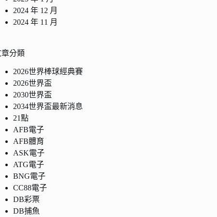
2024 年 12 月
2024 年 11 月
文章分類
2026世界棒球經典賽
2026世界盃
2030世界盃
2034世界盃最新消息
21點
AFB電子
AFB體育
ASK電子
ATG電子
BNG電子
CC88電子
DB彩票
DB捕魚