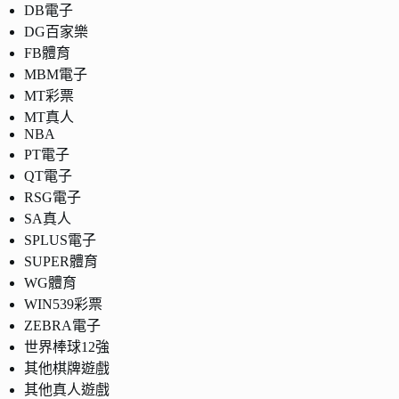
DB電子
DG百家樂
FB體育
MBM電子
MT彩票
MT真人
NBA
PT電子
QT電子
RSG電子
SA真人
SPLUS電子
SUPER體育
WG體育
WIN539彩票
ZEBRA電子
世界棒球12強
其他棋牌遊戲
其他真人遊戲