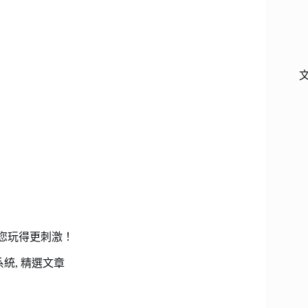
讓您玩得更刺激！
系統
,
精選文章