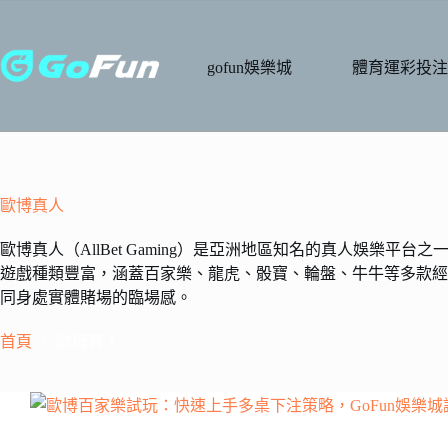
跳
至
主
gofun娛樂城
體育運彩投注
要
內
容
歐博真人
歐博真人（AllBet Gaming）是亞洲地區知名的真人娛樂
遊戲種類豐富，涵蓋百家樂、龍虎、骰寶、輪盤、牛牛等多款經
同身處實體賭場的臨場感。
首頁
歐博真人