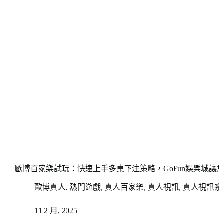
歐博百家樂試玩：快速上手多桌下注策略，GoFun娛樂城
歐博真人
,
熱門遊戲
,
真人百家樂
,
真人視訊
,
真人視訊
11 2 月, 2025