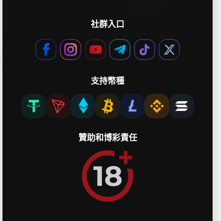
23 12 月, 2024
閱讀全文
告
別
九
州，
AFB
電
子
《幸
運
蛙》
在
GoFun
娛
樂
城
繼
續
為
你