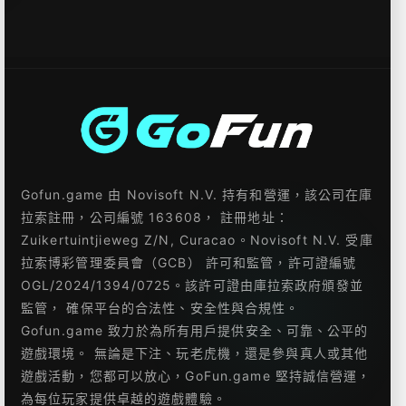
全
攻
略:GoFun
娛
樂
城
帶
你
馭
狼
收
財
運
告別九州，AFB電子《幸運蛙》在GoFun娛樂城
繼續為你創造奇蹟！
AFB電子
,
熱門遊戲
,
電子遊戲
,
電子遊戲
,
電子遊戲攻略
,
電子遊戲系統