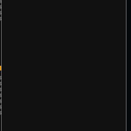
娛樂城詐騙
娛樂城推薦
娛樂城評價
娛樂城身分驗證
GoFun娛樂城新手教學
娛樂城註冊
娛樂城優惠
娛樂城存款
娛樂城出金
娛樂城APP下載
娛樂城忘記密碼
娛樂城常見問題