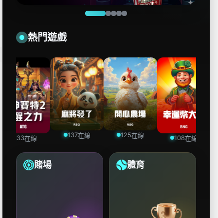
閱讀全文
BNG
電
子
遊
戲
《金
禧
迎
獅》
全
攻
略!GoFun
娛
樂
城
帶
您
邁
向