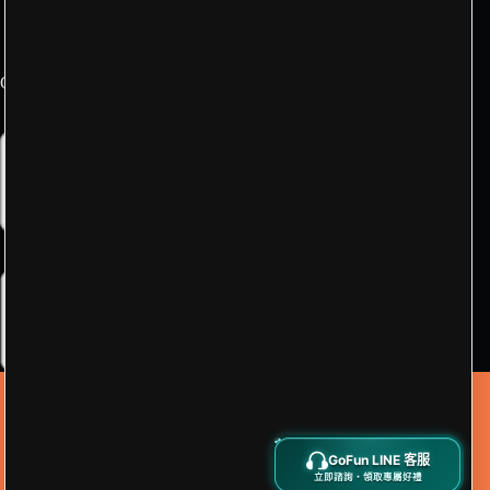
GoFun娛樂城APP下載
馬爾他牌照
(MGA)認證
Copyright ©| Powered by