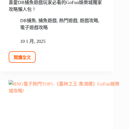
喜愛DB捕魚遊戲玩家必看的GoFun娛樂城獨家
果
攻略懶人包！
讓
人
DB捕魚
,
捕魚遊戲
,
熱門遊戲
,
遊戲攻略
,
太
電子遊戲攻略
意
外
了!?
10 1 月, 2025
閱讀全文
喜
愛
DB
捕
魚
遊
戲
玩
家
必
看
的