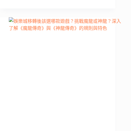
電
子
熱
門
TOP1-
《叢
林
之
王-
集
鴻
運》
GoFun
娛
樂
城
攻
略!