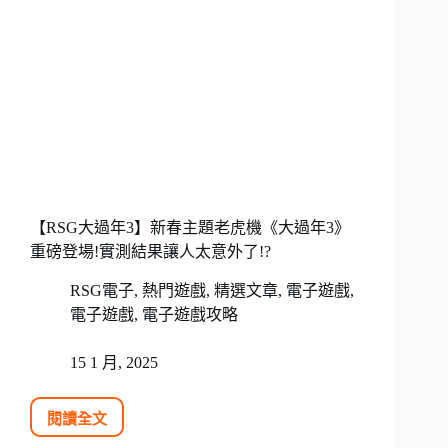
【RSG大過年3】新春主題老虎機《大過年3》
重磅登場!實測結果讓人太意外了!?
RSG電子
,
熱門遊戲
,
精選文章
,
電子遊戲
,
電子遊戲
,
電子遊戲攻略
15 1 月, 2025
閱讀全文
【RSG