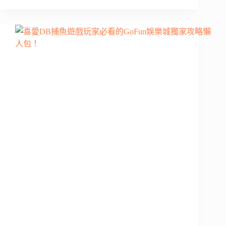
大
過
年
3】
新
春
主
題
老
虎
機
《大
過
年
3》
重
磅
登
場!
實
測
結