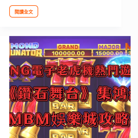
的
閱讀全文
規
還
則
在
與
玩
特
魔
色
龍
嗎？
加
入
QT
電
子
挑
戰
瘋
狂
海
怪，
贏
得
大