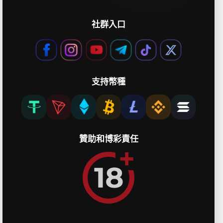
電
子
老
虎
機
遊
戲!RTP
高
達
95%
以
上
【好路電子系統】進入GR電子老虎機的頂級娛
樂世界！
好路電子
,
精選文章
,
電子遊戲系統
13 11 月, 2024