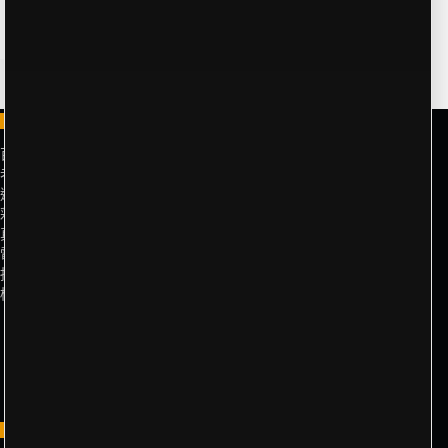
閱讀全文
【好
路
電
子
系
娛樂城遊戲
統】
進
百家樂
入
老虎機
GR
運彩投注
電
彩票投注
子
真人視訊
老
電子遊戲
虎
捕魚機遊戲
機
棋牌遊戲
的
頂
級
娛
樂
世
娛樂城知識
界！