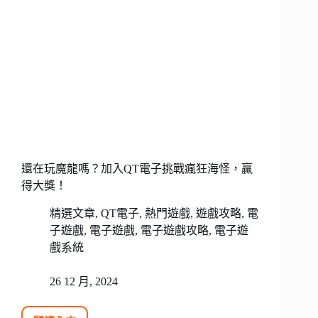
全
球
級
娛
樂
平
台!
超
熱
門
遊
還在玩魔龍嗎？加入QT電子挑戰瘋狂海怪，贏
戲
得大獎！
大
公
精選文章
,
QT電子
,
熱門遊戲
,
遊戲攻略
,
電
開
子遊戲
,
電子遊戲
,
電子遊戲攻略
,
電子遊
戲系統
26 12 月, 2024