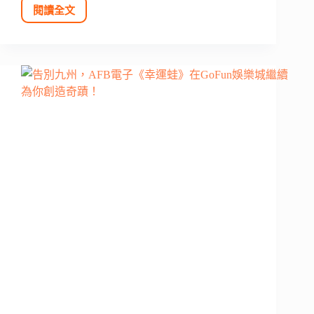
閱讀全文
2024
必
玩
Zebra
電
子
遊
戲
TOP
5：
年
度
最
熱
遊
戲
一
覽