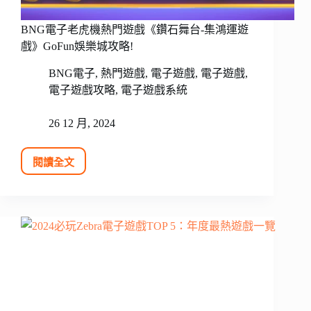
BNG電子老虎機熱門遊戲《鑽石舞台-集鴻運遊
戲》GoFun娛樂城攻略!
BNG電子
,
熱門遊戲
,
電子遊戲
,
電子遊戲
,
電子遊戲攻略
,
電子遊戲系統
26 12 月, 2024
閱讀全文
BNG
電
子
老
虎
機
熱
門
遊
戲