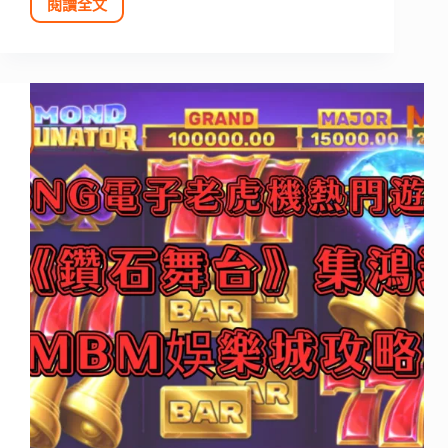
閱讀全文
還
在
玩
魔
龍
嗎？
加
入
QT
電
子
挑
戰
瘋
狂
海
怪，
贏
得
大
獎！