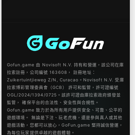
排
名!
【ATG電子系統】5款熱門電子老虎機遊戲!RTP
高達95%以上
ATG電子
,
熱門遊戲
,
精選文章
,
電子遊戲
,
電子遊戲
,
電子遊戲系統
24 11 月, 2024
閱讀全文
【ATG
電
子
系
統】
5
款
熱
門