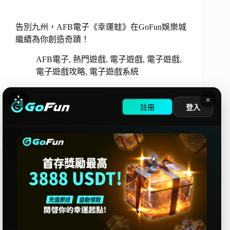
告別九州，AFB電子《幸運蛙》在GoFun娛樂城
繼續為你創造奇蹟！
AFB電子
,
熱門遊戲
,
電子遊戲
,
電子遊戲
,
電子遊戲攻略
,
電子遊戲系統
23 12 月, 2024
×
閱讀全文
告
別
九
州，
AFB
電
子
《幸
運
蛙》