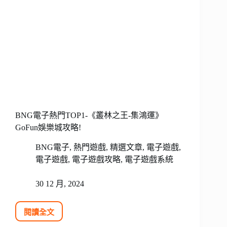
BNG電子熱門TOP1-《叢林之王-集鴻運》
GoFun娛樂城攻略!
BNG電子
,
熱門遊戲
,
精選文章
,
電子遊戲
,
電子遊戲
,
電子遊戲攻略
,
電子遊戲系統
30 12 月, 2024
閱讀全文
BNG
電