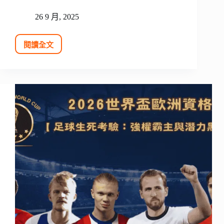
26 9 月, 2025
閱讀全文
最
值
得
關
注
亞
洲
足
球
員
TOP5：
2026
世
界
盃
前
必