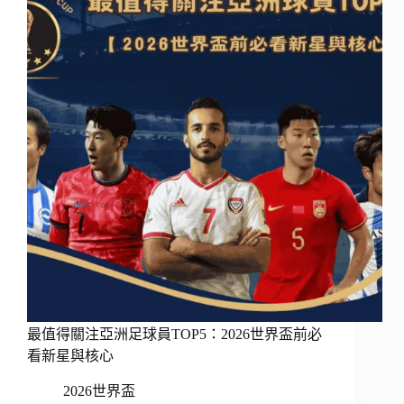
物
登
場！
Maple、
Zayu、
Clutch
引
熱
議，
盤
點
歷
屆
最
佳
與
最
最值得關注亞洲足球員TOP5：2026世界盃前必
雷
吉
看新星與核心
祥
2026世界盃
物