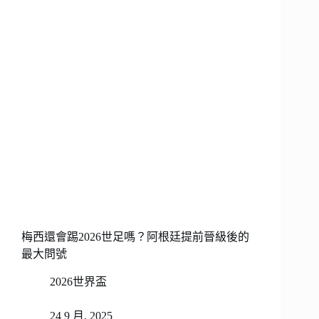
世
足
歐
洲
資
格
賽：
強
權
霸
主
與
潛
力
黑
馬
梅西還會踢2026世足嗎？阿根廷提前晉級後的
最大問號
2026世界盃
24 9 月, 2025