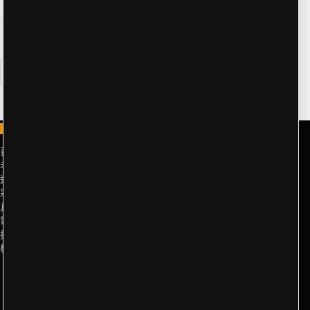
Bellingham
英
格
蘭
未
來
上一頁
下一頁
領
袖
的
娛樂城遊戲
誕
生：
百家樂
皇
老虎機
馬
運彩投注
少
彩票投注
年
真人視訊
的
電子遊戲
傳
捕魚機遊戲
奇
棋牌遊戲
旅
程