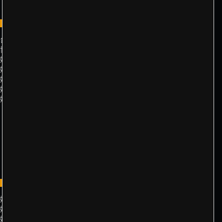
娛樂城知識
台灣娛樂城是什麼？
博彩知識
娛樂城系統
娛樂城詐騙
娛樂城推薦
娛樂城評價
娛樂城身分驗證
GoFun娛樂城新手教學
娛樂城註冊
娛樂城優惠
娛樂城存款