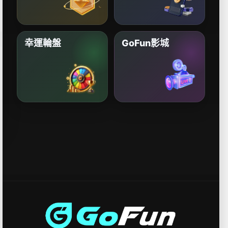
閱讀全文
阿
爾
及
利
亞
迎
強
援！
席
丹
之
子
Luca
Zidane
將
挑
戰
2026
世
足