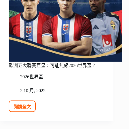
歐洲五大聯賽巨星：可能無緣2026世界盃？
2026世界盃
2 10 月, 2025
閱讀全文
歐
洲
五
大