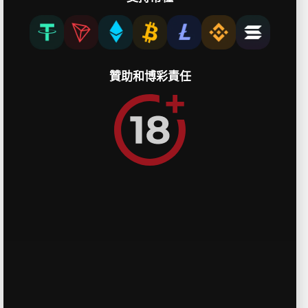
張
世
界
盃
門
票
怎
麼
搶？
Jude Bellingham英格蘭未來領袖的誕生：皇馬少
年的傳奇旅程
2026世界盃
18 9 月, 2025
閱讀全文
Jude