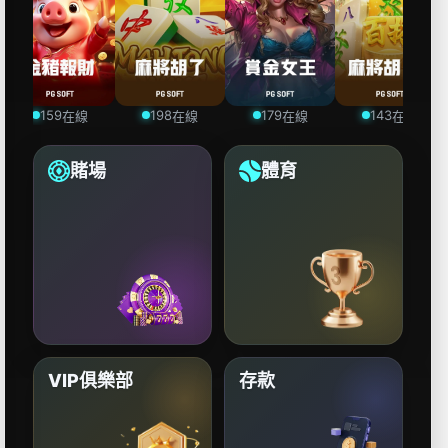
2026
世
界
盃
最
強
火
力
浮
現
阿爾及利亞迎強援！席丹之子Luca Zidane將挑
戰2026世足
2026世界盃
21 9 月, 2025