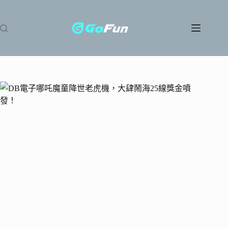
跳
至
主
要
內
容