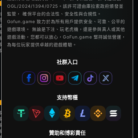
娛樂城知識
台灣娛樂城是什麼？
博彩知識
娛樂城系統
娛樂城詐騙
娛樂城推薦
娛樂城評價
娛樂城身分驗證
GoFun娛樂城新手教學
娛樂城註冊
娛樂城優惠
娛樂城存款
娛樂城出金
娛樂城APP下載