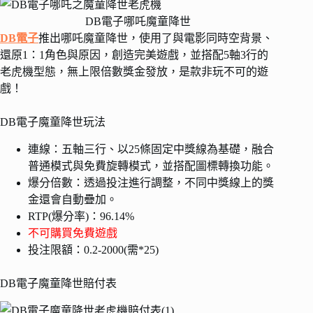
DB電子哪吒魔童降世
DB電子
推出哪吒魔童降世，使用了與電影同時空背景、
還原1：1角色與原因，創造完美遊戲，並搭配5軸3行的
老虎機型態，無上限倍數獎金發放，是款非玩不可的遊
戲！
DB電子魔童降世玩法
連線：五軸三行、以25條固定中獎線為基礎，融合
普通模式與免費旋轉模式，並搭配圖標轉換功能。
爆分倍數：透過投注進行調整，不同中獎線上的獎
金還會自動疊加。
RTP(爆分率)：96.14%
不可購買免費遊戲
投注限額：0.2-2000(需*25)
DB電子魔童降世賠付表