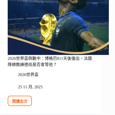
2026世界盃倒數中：博格巴811天後復出，法國
隊總教練德尚是否會等他？
2026世界盃
25 11 月, 2025
閱讀全文
2026
世
界