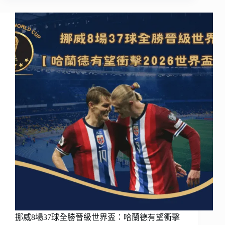
盃
倒
數
中：
博
格
巴
811
天
後
復
出，
法
國
隊
總
教
練
德
尚
挪威8場37球全勝晉級世界盃：哈蘭德有望衝擊
是