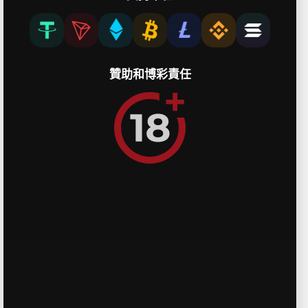
Clutch
引
熱
議，
盤
點
歷
屆
最
佳
與
最
Dembélé奪2025金球獎！法國隊2026世界盃最強
雷
吉
火力浮現
祥
2026世界盃
物
23 9 月, 2025
閱讀全文
Dembélé