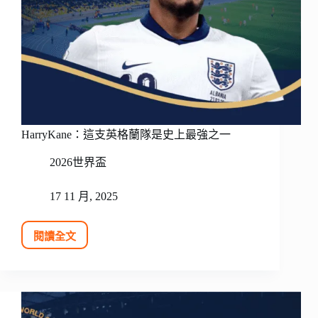
蘭
德
有
望
衝
擊
2026
世
界
盃
HarryKane：這支英格蘭隊是史上最強之一
冠
2026世界盃
軍
17 11 月, 2025
閱讀全文
HarryKane：
這
支
英
格
蘭