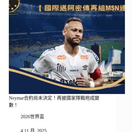
應：
利
物
浦
復
甦、
萊
斯
稱
王、
熱
刺
陷
泥
沼
Neymar合約尚未決定！再披國家隊戰袍成變
數！
2026世界盃
4 11 月, 2025