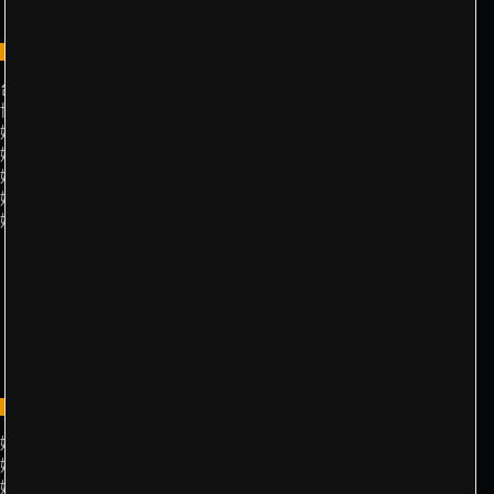
娛樂城知識
台灣娛樂城是什麼？
博彩知識
娛樂城系統
娛樂城詐騙
娛樂城推薦
娛樂城評價
娛樂城身分驗證
GoFun娛樂城新手教學
娛樂城註冊
娛樂城優惠
娛樂城存款