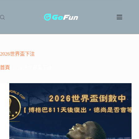
跳
至
主
要
內
容
2026世界盃下注
首頁
2026世界盃下注