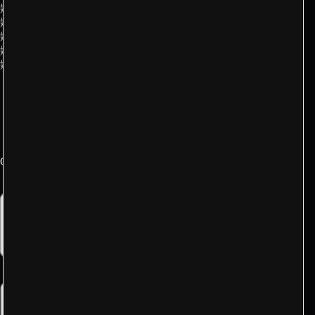
娛樂城存款
娛樂城出金
娛樂城APP下載
娛樂城忘記密碼
娛樂城常見問題
GoFun娛樂城APP下載