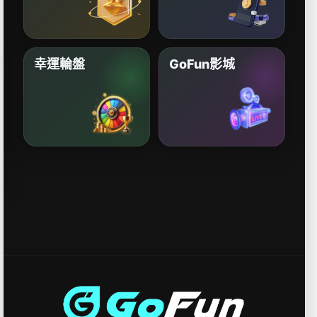
閱讀全文
聖
殿
築
夢
時
間
刻
印：
墨
西
哥
阿
茲
特
克
球
場
的
榮
耀