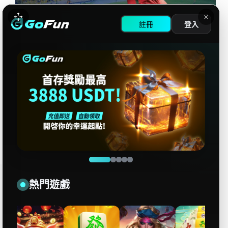
巴
西
×
如
何
重
C羅確認最後一戰將在2026世界盃｜與梅西共創
生？
最後歷史
2026世界盃
12 11 月, 2025
閱讀全文
C
羅
確
認
最
後
一
戰