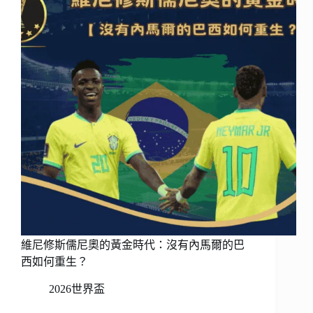
金
三
核
崛
起：
貝
林
漢、
薩
卡、
福
登
撐
起
2026
希
維尼修斯儒尼奧的黃金時代：沒有內馬爾的巴
望？
西如何重生？
2026世界盃